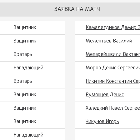
ЗАЯВКА НА МАТЧ
Защитник
Камалетдинов Дамир 
Защитник
Мелентьев Василий
Вратарь
Мепарейшвили Вахтан
Нападающий
Мороз Денис Сергееви
Вратарь
Никитин Константин Се
Защитник
Румянцев Денис
Защитник
Халецкий Павел Серге
Защитник
Чикунов Игорь
Нападающий