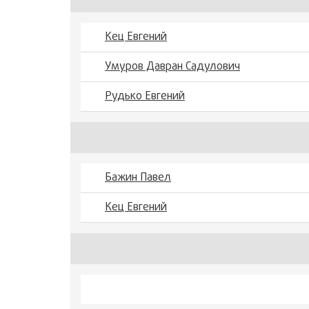
Кец Евгений
Умуров Давран Садулович
Рудько Евгений
Бажин Павел
Кец Евгений