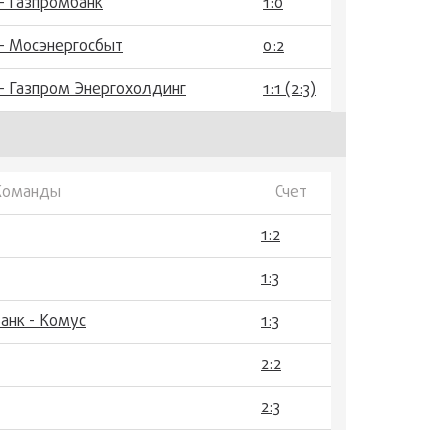
- Газпромбанк
1:0
- Мосэнергосбыт
0:2
- Газпром Энергохолдинг
1:1 (2:3)
Команды
Счет
1:2
1:3
анк - Комус
1:3
2:2
2:3