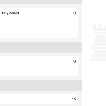
Зиннурович
13
13
16