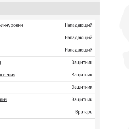
Зиннурович
Нападающий
Нападающий
г
Нападающий
ч
Защитник
ргеевич
Защитник
Защитник
евич
Защитник
Вратарь