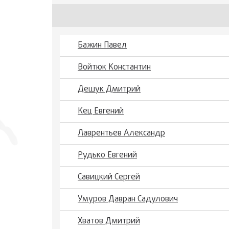
Бажин Павел
Войтюк Константин
Дешук Дмитрий
Кец Евгений
Лаврентьев Александр
Рудько Евгений
Савицкий Сергей
Умуров Давран Садулович
Хватов Дмитрий