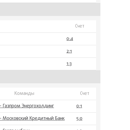
Счет
0:4
2:1
1:3
Команды
Счет
- Газпром Энергохолдинг
0:1
- Московский Кредитный Банк
5:0