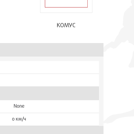
КОМУС
None
0 км/ч