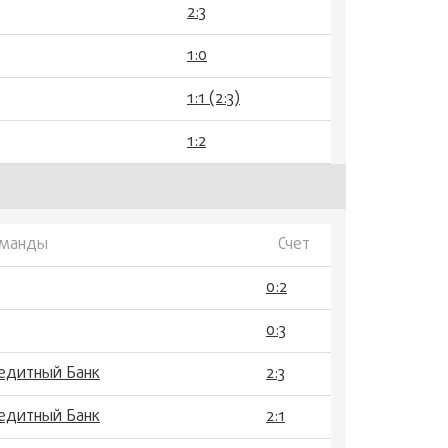
2:3
1:0
1:1 (2:3)
1:2
манды
Счет
0:2
0:3
редитный Банк
2:3
редитный Банк
2:1