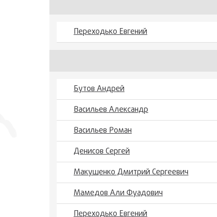
Переходько Евгений
Бутов Андрей
Васильев Александр
Васильев Роман
Денисов Сергей
Макущенко Дмитрий Сергеевич
Мамедов Али Фуадович
Переходько Евгений