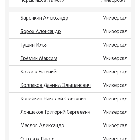
Чердынцев Михаил
Универсал
Баронкин Александр
Универсал
Борох Александр
Универсал
Гущин Илья
Универсал
Ерёмин Максим
Универсал
Козлов Евгений
Универсал
Колпаков Даниил Эльшанович
Универсал
Копейкин Николай Олегович
Универсал
Лоншаков Григорий Сергеевич
Универсал
Маслов Александр
Универсал
Соколов Павел
Универсал