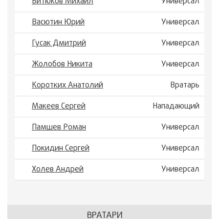
Битюков Михаил
Универсал
Васютин Юрий
Универсал
Гусак Дмитрий
Универсал
Жолобов Никита
Универсал
Коротких Анатолий
Вратарь
Макеев Сергей
Нападающий
Памшев Роман
Универсал
Покидин Сергей
Универсал
Холев Андрей
Универсал
ВРАТАРИ