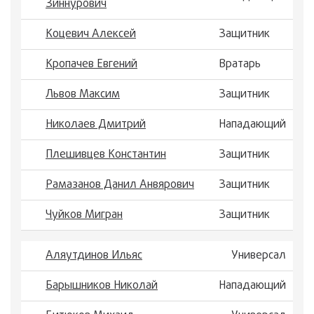
Зиннурович
Коцевич Алексей
Защитник
Кропачев Евгений
Вратарь
Львов Максим
Защитник
Николаев Дмитрий
Нападающий
Плешивцев Константин
Защитник
Рамазанов Данил Анвярович
Защитник
Чуйков Мигран
Защитник
Аляутдинов Ильяс
Универсал
Барышников Николай
Нападающий