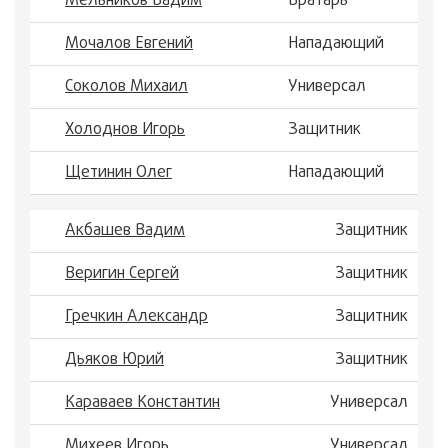
Мельников Вадим
Вратарь
Мочалов Евгений
Нападающий
Соколов Михаил
Универсал
Холоднов Игорь
Защитник
Щетинин Олег
Нападающий
Акбашев Вадим
Защитник
Веригин Сергей
Защитник
Гречкин Александр
Защитник
Дьяков Юрий
Защитник
Караваев Константин
Универсал
Михеев Игорь
Универсал