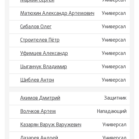
Маркин Сергей
Универсал
Матюхин Александр Артемович
Универсал
Сибалов Олег
Универсал
Строителев Пётр
Универсал
Уфимцев Александр
Универсал
Цыганчук Владимир
Универсал
Шиблев Антон
Универсал
Акимов Дмитрий
Защитник
Волчков Артем
Нападающий
Казарян Варуж Варужевич
Универсал
Лазарев Андрей
Универсал