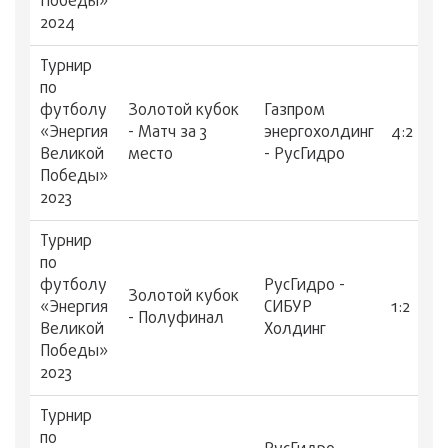
Победы»
2024
Турнир
по
футболу
Золотой кубок
Газпром
«Энергия
- Матч за 3
энергохолдинг
4:2
Великой
место
- РусГидро
Победы»
2023
Турнир
по
футболу
РусГидро -
Золотой кубок
«Энергия
СИБУР
1:2
- Полуфинал
Великой
Холдинг
Победы»
2023
Турнир
по