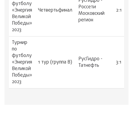
РусГидро -
футболу
Россети
«Энергия
Четвертьфинал
2:1
Московский
Великой
регион
Победы»
2023
Турнир
по
футболу
РусГидро -
«Энергия
1 тур (группа В)
3:1
Татнефть
Великой
Победы»
2023