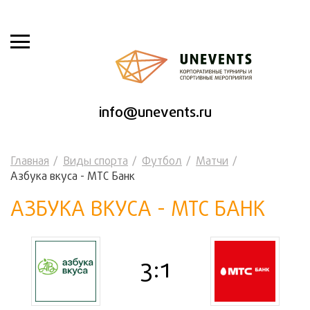
info@unevents.ru
Главная
Виды спорта
Футбол
Матчи
Азбука вкуса - МТС Банк
АЗБУКА ВКУСА - МТС БАНК
3:1