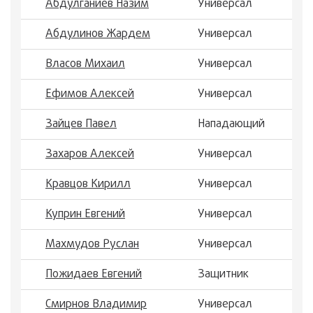
Абдулганиев Назим
Универсал
Абдулинов Жардем
Универсал
Власов Михаил
Универсал
Ефимов Алексей
Универсал
Зайцев Павел
Нападающий
Захаров Алексей
Универсал
Кравцов Кирилл
Универсал
Куприн Евгений
Универсал
Махмудов Руслан
Универсал
Пожидаев Евгений
Защитник
Смирнов Владимир
Универсал