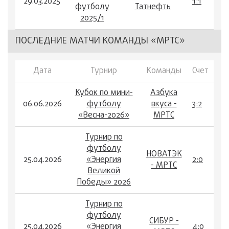
29.03.2025
1:1
футболу
Татнефть
2025/1
ПОСЛЕДНИЕ МАТЧИ КОМАНДЫ «МРТС»
Дата
Турнир
Команды
Счет
Кубок по мини-
Азбука
06.06.2026
футболу
вкуса -
3:2
«Весна-2026»
МРТС
Турнир по
футболу
НОВАТЭК
25.04.2026
«Энергия
2:0
- МРТС
Великой
Победы» 2026
Турнир по
футболу
СИБУР -
25.04.2026
«Энергия
4:0