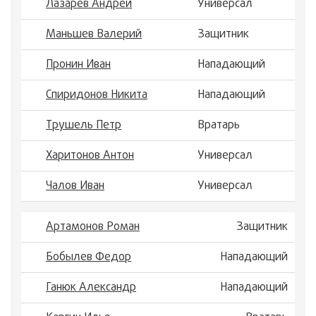
Лазарев Андрей
Универсал
Маньшев Валерий
Защитник
Пронин Иван
Нападающий
Спиридонов Никита
Нападающий
Трушель Петр
Вратарь
Харитонов Антон
Универсал
Чалов Иван
Универсал
Артамонов Роман
Защитник
Бобылев Федор
Нападающий
Ганюк Александр
Нападающий