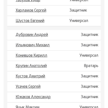
Табухов Идар
Универсал
Харламов Сергей
Защитник
Шустов Евгений
Универсал
Дубровин Андрей
Защитник
Ильянович Михаил
Защитник
Конивцов Кирилл
Универсал
Крупин Анатолий
Вратарь
Кустов Дмитрий
Защитник
Усачев Сергей
Защитник
Южаков Александр
Защитник
Яцык Максим
Универсал