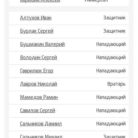
Харыбин Алексей
Универсал
Алтухов Иван
Защитник
Бурлак Сергей
Защитник
Бушмакин Валерий
Нападающий
Володин Сергей
Нападающий
Гаврилюк Егор
Нападающий
Лавров Николай
Вратарь
Мамедов Рамин
Нападающий
Савилов Сергей
Нападающий
Сальников Даниил
Нападающий
Сальников Михаил
Защитник