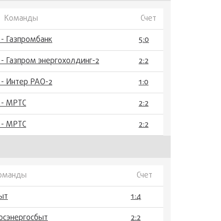
Команды
Счет
 - Газпромбанк
5:0
- Газпром энергохолдинг-2
2:2
 - Интер РАО-2
1:0
 - МРТС
2:2
 - МРТС
2:2
оманды
Счет
ыт
1:4
осэнергосбыт
2:2