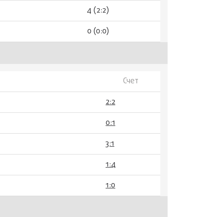
4 (2:2)
0 (0:0)
Счет
2:2
0:1
3:1
1:4
1:0