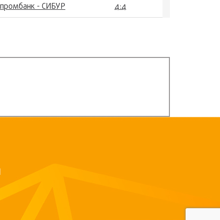
зпромбанк - СИБУР
4:4
Й