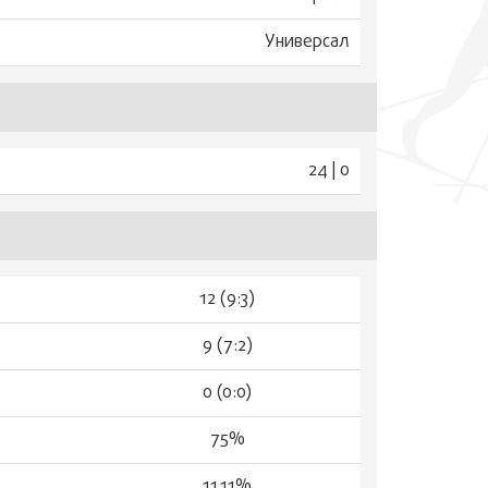
Универсал
24 | 0
12 (9:3)
9 (7:2)
0 (0:0)
75%
11.11%