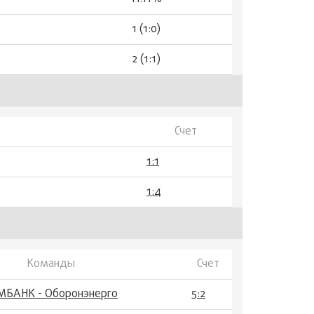
1 (1:0)
2 (1:1)
Счет
1:1
1:4
Команды
Счет
МБАНК - Оборонэнерго
5:2