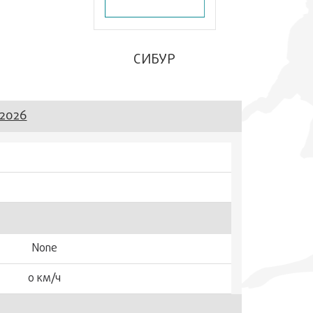
СИБУР
2026
None
0 км/ч