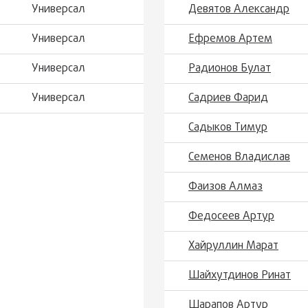
Универсал
Девятов Александр
Универсал
Ефремов Артем
Универсал
Радионов Булат
Универсал
Садриев Фарид
Садыков Тимур
Семенов Владислав
Фаизов Алмаз
Федосеев Артур
Хайруллин Марат
Шайхутдинов Ринат
Шарапов Артур