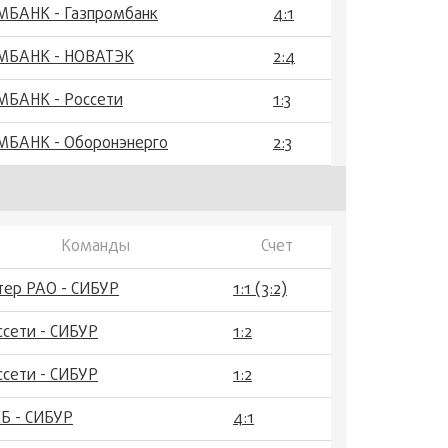
МБАНК - Газпромбанк
4:1
МБАНК - НОВАТЭК
2:4
МБАНК - Россети
1:3
МБАНК - Оборонэнерго
2:3
Команды
Счет
тер РАО - СИБУР
1:1 (3:2)
ссети - СИБУР
1:2
ссети - СИБУР
1:2
Б - СИБУР
4:1