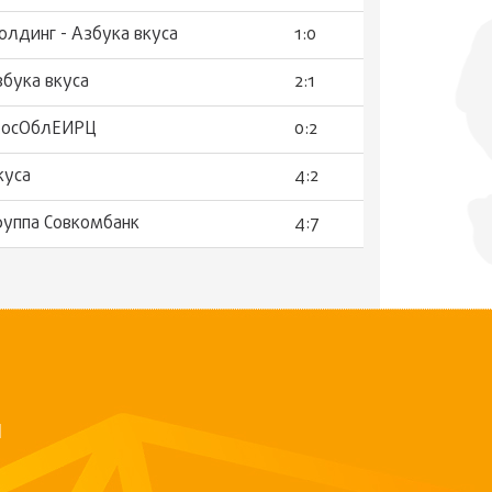
олдинг - Азбука вкуса
1:0
збука вкуса
2:1
 МосОблЕИРЦ
0:2
куса
4:2
Группа Совкомбанк
4:7
Й