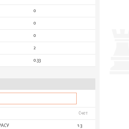
0
0
0
2
0.33
Счет
РАСУ
1:3