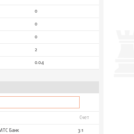
0
0
0
2
0.04
Счет
МТС Банк
3:1