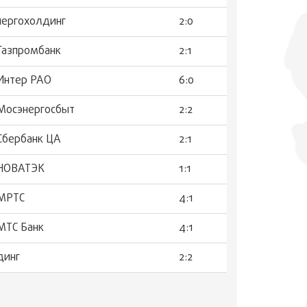
нергохолдинг
2:0
 Газпромбанк
2:1
 Интер РАО
6:0
 Мосэнергосбыт
2:2
 Сбербанк ЦА
2:1
 НОВАТЭК
1:1
 МРТС
4:1
МТС Банк
4:1
динг
2:2