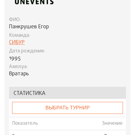
ФИО:
Панкрушев Егор
Команда:
СИБУР
Дата рождения:
1995
Амплуа:
Вратарь
СТАТИСТИКА
ВЫБРАТЬ ТУРНИР
Показатель
Значение