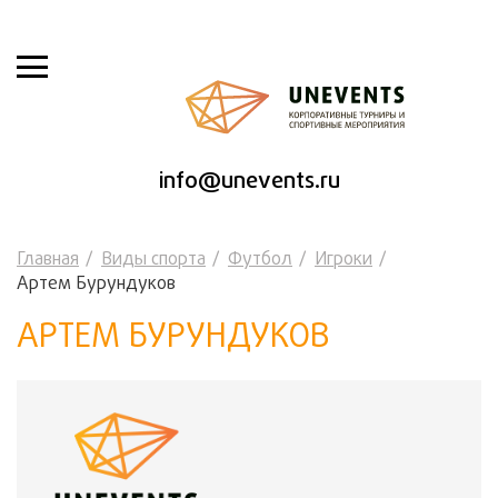
info@unevents.ru
Главная
Виды спорта
Футбол
Игроки
Артем Бурундуков
АРТЕМ БУРУНДУКОВ