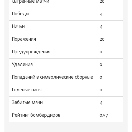
Сыгранные матчи
28
Победы
4
Ничьи
4
Поражения
20
Предупреждения
0
Удаления
0
Попаданий в символические сборные
0
Голевые пасы
0
Забитые мячи
4
Рейтинг бомбардиров
0.57