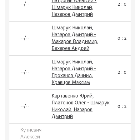
Патрогин Алексей -
--/--
2 : 0
Шмарук Николай,
Назаров Дмитрий
Шмарук Николай,
Назаров Дмитрий -
--/--
0 : 2
Макаров Владимир,
Бахарев Андрей
Шмарук Николай,
Назаров Дмитрий -
--/--
2 : 0
Проханов Даниил,
Кравцов Максим
Картавенко Юрий,
Платонов Олег - Шмарук
--/--
0 : 2
Николай, Назаров
Дмитрий
Кутневич
Алексей