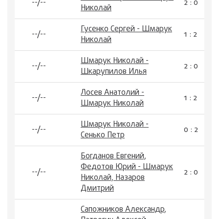
--/--
2 : 0
Николай
Гусенко Сергей - Шмарук
--/--
1 : 2
Николай
Шмарук Николай -
--/--
2 : 0
Шкарупилов Илья
Лосев Анатолий -
--/--
1 : 2
Шмарук Николай
Шмарук Николай -
--/--
0 : 2
Сенько Петр
Богданов Евгений,
Федотов Юрий - Шмарук
--/--
2 : 0
Николай, Назаров
Дмитрий
Сапожников Александр,