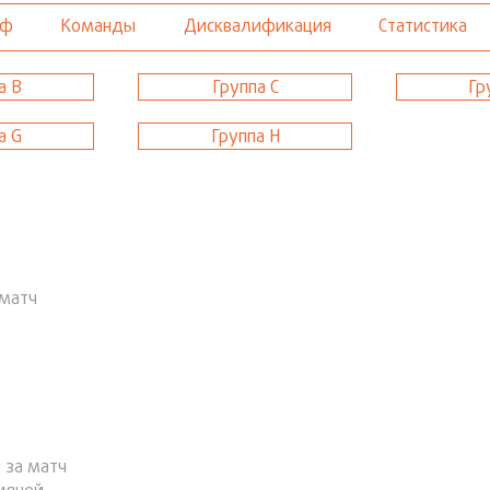
фф
Команды
Дисквалификация
Статистика
Кубок по 
а В
Группа С
Гр
Кубок по 
а G
Группа H
Кубок Спо
«Кубок Зи
 матч
 за матч