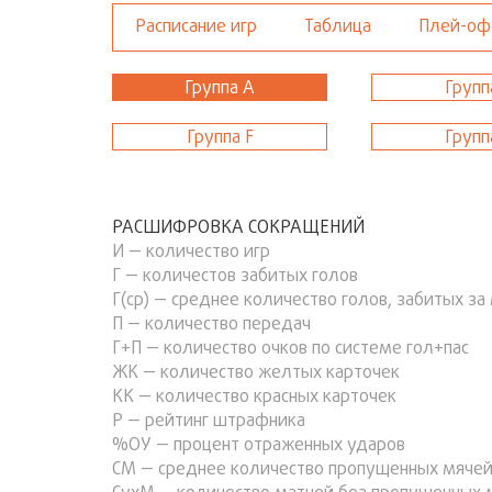
Расписание игр
Таблица
Плей-о
Группа А
Групп
Группа F
Групп
РАСШИФРОВКА СОКРАЩЕНИЙ
И — количество игр
Г — количестов забитых голов
Г(ср) — среднее количество голов, забитых за
П — количество передач
Г+П — количество очков по системе гол+пас
ЖК — количество желтых карточек
КК — количество красных карточек
Р — рейтинг штрафника
%ОУ — процент отраженных ударов
СМ — среднее количество пропущенных мячей