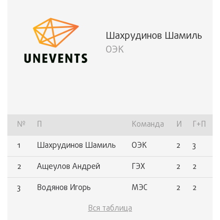
8
Гаврилюк Егор
ГЭХ
2
1
9
Фролов Валентин
ГЭХ
2
1
Шахрудинов Шамиль
ОЭК
10
Алиасхабов Алиасхаб
ОЭК
2
1
11
Шахрудинов Шамиль
ОЭК
2
1
№
П
Команда
И
Г+П
1
Шахрудинов Шамиль
ОЭК
2
3
2
Ащеулов Андрей
ГЭХ
2
2
3
Водянов Игорь
МЭС
2
2
Вся таблица
4
Новосёлов Виктор
ГЭХ
2
2