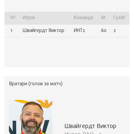
№
Игрок
Команда
М
СухМ
1
Швайгердт Виктор
ИНТ2
60
2
Вратари (голов за матч)
Швайгердт Виктор