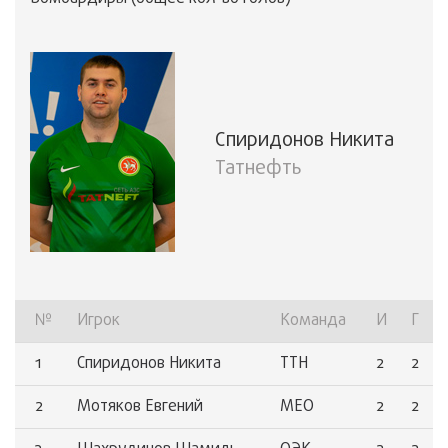
Спиридонов Никита
Татнефть
№
Игрок
Команда
И
Г
1
Спиридонов Никита
ТТН
2
2
2
Мотяков Евгений
МЕО
2
2