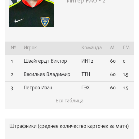
Интер РАО - 2
№
Игрок
Команда
М
ГМ
1
Швайгердт Виктор
ИНТ2
60
0
2
Васильев Владимир
ТТН
60
1.5
3
Петров Иван
ГЭХ
60
1.5
Вся таблица
4
Пономарев Сергей
ОЭК
60
5.5
Штрафники (среднее количество карточек за матч)