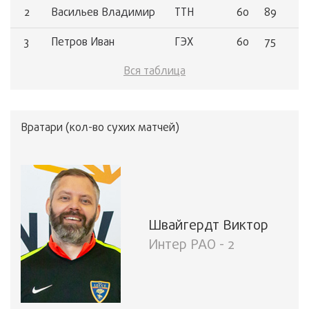
15
Фролов Дмитрий
ГЭХ
2
1
2
Васильев Владимир
ТТН
60
89
16
Лазарев Андрей
ТТН
2
1
3
Петров Иван
ГЭХ
60
75
17
Климов Илья
ГЭХ
2
1
Вся таблица
4
Пономарев Сергей
ОЭК
60
71
Вратари (кол-во сухих матчей)
Швайгердт Виктор
Интер РАО - 2