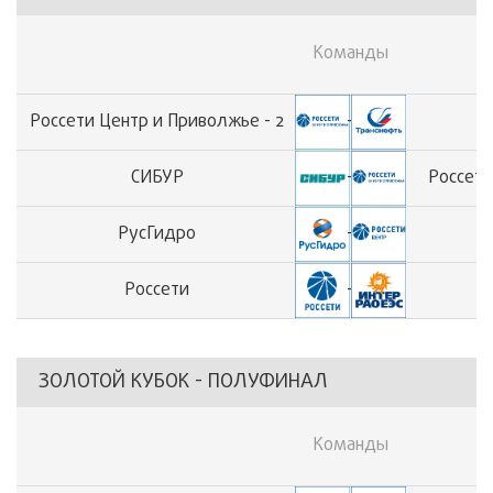
«Кубок Зима» (2025)
Осенний Кубок СПОРТ-ТЭК (Кубок "Нефть и газ")
Команды
Кубок, посвященный Дню работника нефтяной и газовой промышленности
Россети Центр и Приволжье - 2
-
СИБУР
-
Россети
РусГидро
-
Р
Россети
-
ЗОЛОТОЙ КУБОК - ПОЛУФИНАЛ
Команды