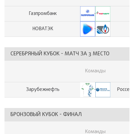
Газпромбанк
-
НОВАТЭК
-
СЕРЕБРЯНЫЙ КУБОК - МАТЧ ЗА 3 МЕСТО
Команды
Зарубежнефть
-
Россет
БРОНЗОВЫЙ КУБОК - ФИНАЛ
Команды