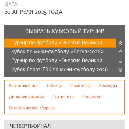
ДАТА:
20 АПРЕЛЯ 2025 ГОДА
ВЫБРАТЬ КУБКОВЫЙ ТУРНИР
Турнир по футболу «Энергия Великой Победы» 2025
Кубок по мини-футболу «Весна-2026»
Турнир по футболу «Энергия Великой Победы» 2026
Кубок Спорт-ТЭК по мини-футболу 2026
«Кубок Зима» (2026)
Расписание игр
Таблица
Плей-офф
Команды
«Кубок энергетика» по мини-футболу (2025)
Кубок по мини-футболу «Осень-2025»
Дисквалификация
Статистика
Регламент
«Осенний кубок СПОРТ-ТЭК» среди организаций 2025
Символические сборные
Кубок по мини-футболу «Весна-2025»
Кубок Спорт-ТЭК по мини-футболу 2025
ЧЕТВЕРТЬФИНАЛ