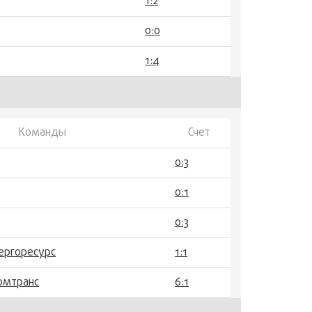
1:2
0:0
1:4
Команды
Счет
0:3
0:1
0:3
нергоресурс
1:1
ромтранс
6:1