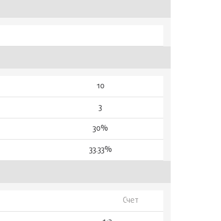
10
3
30%
33.33%
Счет