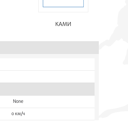
КАМИ
None
0 км/ч