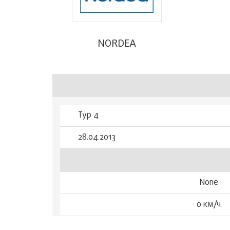
NORDEA
Тур 4
28.04.2013
None
0 км/ч