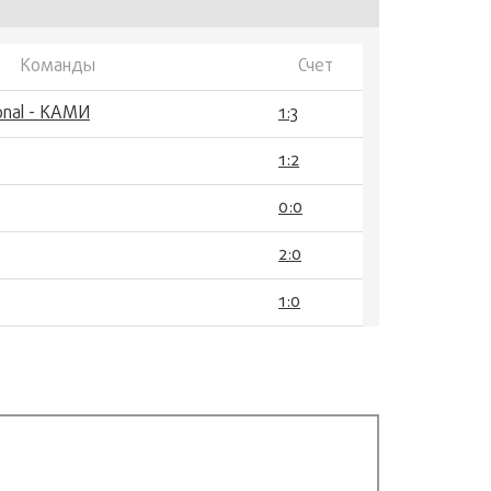
Команды
Счет
onal - КАМИ
1:3
1:2
0:0
2:0
1:0