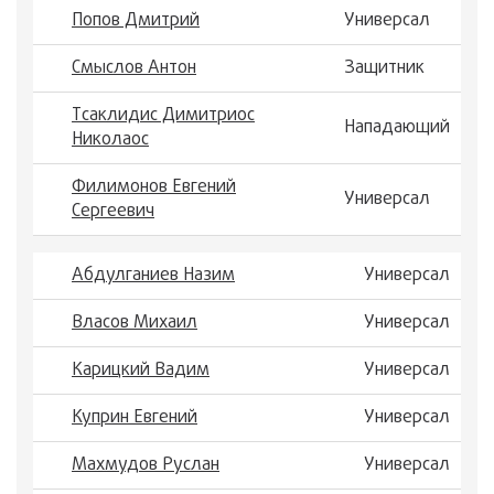
Попов Дмитрий
Универсал
Смыслов Антон
Защитник
Тсаклидис Димитриос
Нападающий
Николаос
Филимонов Евгений
Универсал
Сергеевич
Абдулганиев Назим
Универсал
Власов Михаил
Универсал
Карицкий Вадим
Универсал
Куприн Евгений
Универсал
Махмудов Руслан
Универсал