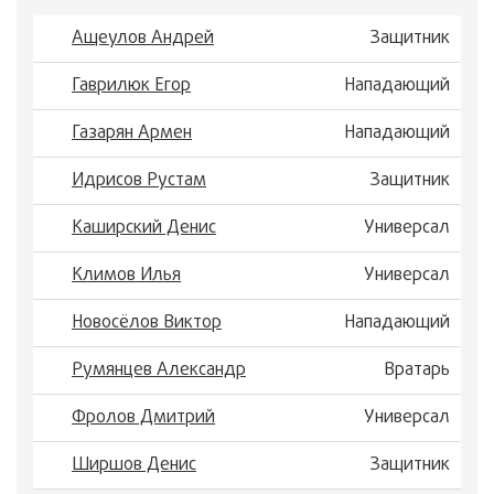
Ащеулов Андрей
Защитник
Гаврилюк Егор
Нападающий
Газарян Армен
Нападающий
Идрисов Рустам
Защитник
Каширский Денис
Универсал
Климов Илья
Универсал
Новосёлов Виктор
Нападающий
Румянцев Александр
Вратарь
Фролов Дмитрий
Универсал
Ширшов Денис
Защитник