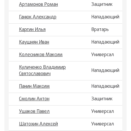
Артамонов Роман
Защитник
Ганюк Александр
Нападающий
Каргин Илья
Вратарь
Каушнян Иван
Нападающий
Колесников Максим
Универсал
Куличенко Владимир
Нападающий
Святославович
Панин Максим
Нападающий
Смолин Антон
Защитник
Ушаков Павел
Универсал
Шатохин Алексей
Универсал