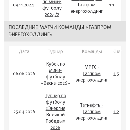
по мини-
09.11.2024
Газпром
1:1
футболу
энергохолдинг
2024/2
ПОСЛЕДНИЕ МАТЧИ КОМАНДЫ «ГАЗПРОМ
ЭНЕРГОХОЛДИНГ»
Дата
Турнир
Команды
Счет
Кубок по
МРТС -
мини-
06.06.2026
Газпром
1:5
футболу
энергохолдинг
«Весна-2026»
Турнир по
футболу
Татнефть -
«Энергия
25.04.2026
Газпром
1:2
Великой
энергохолдинг
Победы»
2026