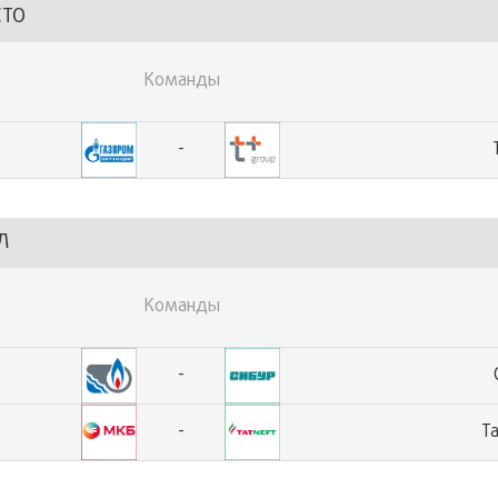
СТО
Команды
-
Л
Команды
-
-
Т