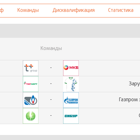
Кубок по 
фф
Команды
Дисквалификация
Статистика
Кубок по 
Кубок Спо
Команды
«Кубок Зи
-
-
Зар
-
Газпром 
-