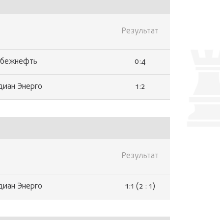
Результат
0:4
убежнефть
1:2
иан Энерго
Результат
1:1 (2 : 1)
иан Энерго