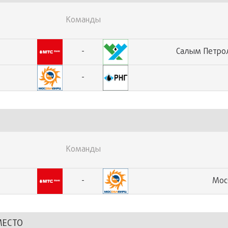
Команды
-
Салым Петро
-
Команды
-
Мос
МЕСТО