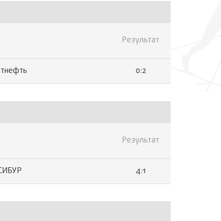
Результат
0:2
атнефть
Результат
4:1
СИБУР