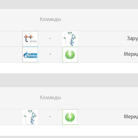
Команды
-
Зар
-
Мерид
Команды
-
Мерид