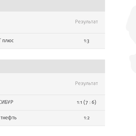
Результат
1:3
Т плюс
Результат
1:1 (7 : 6)
СИБУР
1:2
атнефть