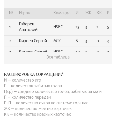
52
Селезнев Антон
ПЛС
3
2
№
Игрок
Команда
И
ЖК
КК
Р
53
Егикян Арсен
ПСБ
14
1
Габорец
54
Луковников Павел
HSBC
14
1
1
HSBC
13
3
1
5
Анатолий
55
Черемухин Вячеслав
HSBC
14
1
2
Киреев Сергей
МТС
6
3
0
3
56
Ёжиков Андрей
ТКБ
11
1
3
Ремнев Сергей
HSBC
14
2
0
2
Вся таблица
57
Анбушинов Мингиян
ПЛС
11
1
4
Абанин Семен
ТКБ
11
2
0
2
58
Дронов Александр
ПСБ
11
1
Ефимов
РАСШИФРОВКА СОКРАЩЕНИЙ
5
GZI
11
2
0
2
59
Кирилл
Рындин Сергей
GZI
11
1
И — количество игр
Г — количестов забитых голов
60
Михайлов
Туруло Виталий
ПСБ
11
1
Г(ср) — среднее количество голов, забитых за матч
6
ПЛС
10
0
1
2
Сергей
П — количество передач
61
Ядрышников Евгений
СТНГ
11
1
Г+П — количество очков по системе гол+пас
Горячев
ЖК — количество желтых карточек
7
МКБ
8
2
0
2
62
Гак-Авилес Ян
GZI
10
1
Максим
КК — количество красных карточек