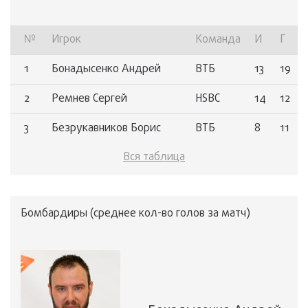
№
Игрок
Команда
И
Г
1
Бонадысенко Андрей
ВТБ
13
19
2
Ремнев Сергей
HSBC
14
12
3
Безрукавников Борис
ВТБ
8
11
Вся таблица
4
Корецкий Алексей
ГПБ
14
10
5
Пичугин Николай
GZI
14
10
Бомбардиры (среднее кол-во голов за матч)
6
Савинов Петр
ГПБ
14
9
7
Карнаушевский Роман
ВТБ
9
8
8
Носов Алексей
GZI
14
7
9
Геневец Михаил
ВТБ
12
7