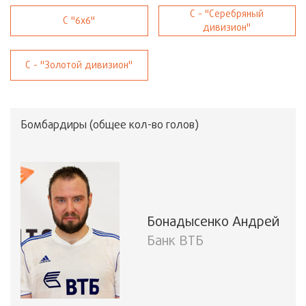
C - "Серебряный
C "6х6"
дивизион"
C - "Золотой дивизион"
Бомбардиры (общее кол-во голов)
Бонадысенко Андрей
Банк ВТБ